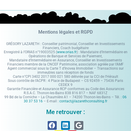
Mentions légales et RGPD
GRÉGORY LAZARETH : Conseiller patrimonial, Conseiller en Investissements
Financiers, Coach budgétaire
Enregistré à l’ORIAS n°19003525 (
www.orias.fr
) : Mandataire d’Intermédiaire en
Opérations de Banque et Services de Paiement,
Mandataire d’Intermédiaire en Assurance, Conseiller en Investissements
Financiers membre de la CNCEF Patrimoine, association agréée par l’AMF
Agent commercial sous la Carte T d’Inovea Immobilier – Transactions sur
immeubles sans réception de fonds
Carte n°CPI 3402 2017 000 021 580 délivrée par la CCI de l’Hérault
Sous contrôle de l’ACPR : 4 Place de Budapest – CS 92459 – 75436 Paris
CEDEX 9
Garantie Financière et Assurance RCP conformes au Code des Assurances
R.S.A.C. Thonon-les-Bains 838 816 817 – NAF 6831Z
99 Bd de la Corniche – La Chaumière A1 – 74200 Thonon-les-Bains – Tél. :
06
30 37 53 16
– E-mail :
contact@lazarethconsulting.fr
Me retrouver :