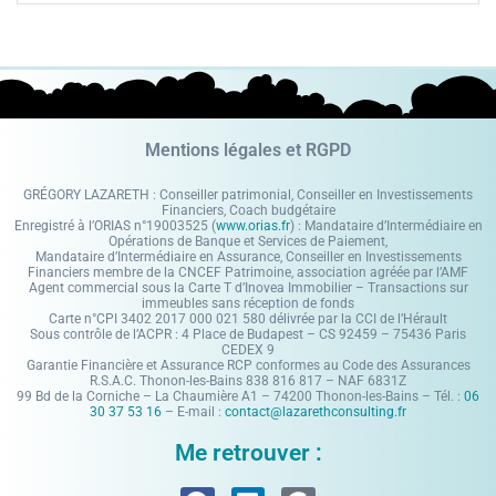
Mentions légales et RGPD
GRÉGORY LAZARETH : Conseiller patrimonial, Conseiller en Investissements
Financiers, Coach budgétaire
Enregistré à l’ORIAS n°19003525 (
www.orias.fr
) : Mandataire d’Intermédiaire en
Opérations de Banque et Services de Paiement,
Mandataire d’Intermédiaire en Assurance, Conseiller en Investissements
Financiers membre de la CNCEF Patrimoine, association agréée par l’AMF
Agent commercial sous la Carte T d’Inovea Immobilier – Transactions sur
immeubles sans réception de fonds
Carte n°CPI 3402 2017 000 021 580 délivrée par la CCI de l’Hérault
Sous contrôle de l’ACPR : 4 Place de Budapest – CS 92459 – 75436 Paris
CEDEX 9
Garantie Financière et Assurance RCP conformes au Code des Assurances
R.S.A.C. Thonon-les-Bains 838 816 817 – NAF 6831Z
99 Bd de la Corniche – La Chaumière A1 – 74200 Thonon-les-Bains – Tél. :
06
30 37 53 16
– E-mail :
contact@lazarethconsulting.fr
Me retrouver :