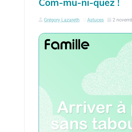
Com-mu-ni-quez !
Grégory Lazareth
Astuces
2 novemb