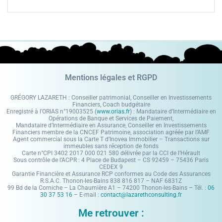
Mentions légales et RGPD
GRÉGORY LAZARETH : Conseiller patrimonial, Conseiller en Investissements
Financiers, Coach budgétaire
Enregistré à l’ORIAS n°19003525 (
www.orias.fr
) : Mandataire d’Intermédiaire en
Opérations de Banque et Services de Paiement,
Mandataire d’Intermédiaire en Assurance, Conseiller en Investissements
Financiers membre de la CNCEF Patrimoine, association agréée par l’AMF
Agent commercial sous la Carte T d’Inovea Immobilier – Transactions sur
immeubles sans réception de fonds
Carte n°CPI 3402 2017 000 021 580 délivrée par la CCI de l’Hérault
Sous contrôle de l’ACPR : 4 Place de Budapest – CS 92459 – 75436 Paris
CEDEX 9
Garantie Financière et Assurance RCP conformes au Code des Assurances
R.S.A.C. Thonon-les-Bains 838 816 817 – NAF 6831Z
99 Bd de la Corniche – La Chaumière A1 – 74200 Thonon-les-Bains – Tél. :
06
30 37 53 16
– E-mail :
contact@lazarethconsulting.fr
Me retrouver :