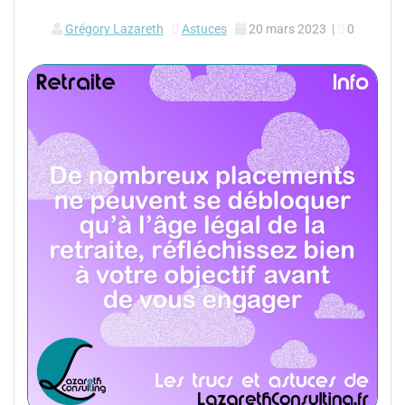
Grégory Lazareth
Astuces
20 mars 2023
|
0