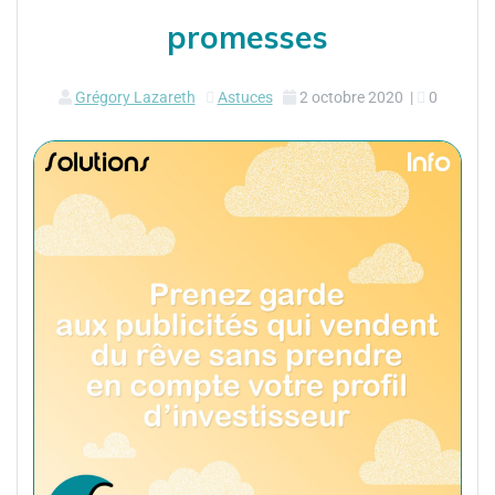
promesses
Grégory Lazareth
Astuces
2 octobre 2020
|
0