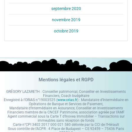
septembre 2020
novembre 2019
octobre 2019
Mentions légales et RGPD
GRÉGORY LAZARETH : Conseiller patrimonial, Conseiller en Investissements
Financiers, Coach budgétaire
Enregistré à l’ORIAS n°19003525 (
www.orias.fr
) : Mandataire d’Intermédiaire en
Opérations de Banque et Services de Paiement,
Mandataire d’Intermédiaire en Assurance, Conseiller en Investissements
Financiers membre de la CNCEF Patrimoine, association agréée par l’AMF
Agent commercial sous la Carte T d’Inovea Immobilier – Transactions sur
immeubles sans réception de fonds
Carte n°CPI 3402 2017 000 021 580 délivrée par la CCI de l’Hérault
Sous contrôle de l’ACPR : 4 Place de Budapest – CS 92459 – 75436 Paris