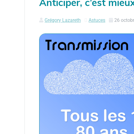
Anticiper, c’est mieu
Grégory Lazareth
Astuces
26 octob