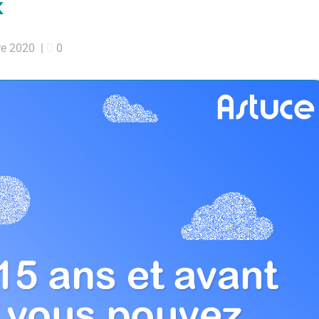
x
re 2020
|
0