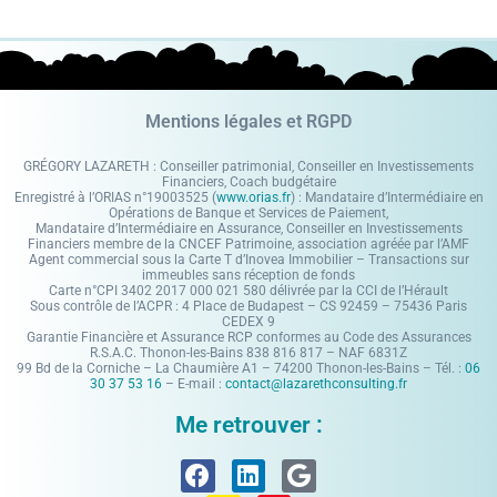
Mentions légales et RGPD
GRÉGORY LAZARETH : Conseiller patrimonial, Conseiller en Investissements
Financiers, Coach budgétaire
Enregistré à l’ORIAS n°19003525 (
www.orias.fr
) : Mandataire d’Intermédiaire en
Opérations de Banque et Services de Paiement,
Mandataire d’Intermédiaire en Assurance, Conseiller en Investissements
Financiers membre de la CNCEF Patrimoine, association agréée par l’AMF
Agent commercial sous la Carte T d’Inovea Immobilier – Transactions sur
immeubles sans réception de fonds
Carte n°CPI 3402 2017 000 021 580 délivrée par la CCI de l’Hérault
Sous contrôle de l’ACPR : 4 Place de Budapest – CS 92459 – 75436 Paris
CEDEX 9
Garantie Financière et Assurance RCP conformes au Code des Assurances
R.S.A.C. Thonon-les-Bains 838 816 817 – NAF 6831Z
99 Bd de la Corniche – La Chaumière A1 – 74200 Thonon-les-Bains – Tél. :
06
30 37 53 16
– E-mail :
contact@lazarethconsulting.fr
Me retrouver :